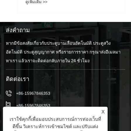
ดูเพิ่มเติม >>
ส่งคำถาม
หากมีข้อสงสัยเกี่ยวกับประตูบานเลื่อนอัตโนมัติ ประตูสวิง
อัตโนมัติ ประตูสุญญากาศ หรือรายการราคา กรุณาส่งอีเมลมา
หาเรา แล้วเราจะติดต่อกลับภายใน 24 ชั่วโมง
ติดต่อเรา
+86-15967846353
+86-15967846353
X
info@vezedoors.com
เราใช้คุกกี้เพื่อมอบประสบการณ์การท่องเว็บที่
ดีขึ้น วิเคราะห์การเข้าชมไซต์ และปรับแต่ง
ในสวนอุตสาหกรรมเมือง Hemudi สำนักงานจีน