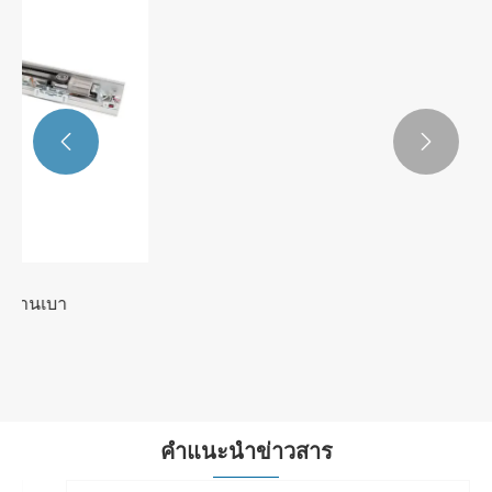


คำแนะนำข่าวสาร