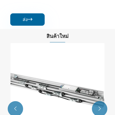
ส่ง

สินค้าใหม่
ประตูโรงละครผ่าตัดสุญญากาศของโรง
พยาบาล
ดูเพิ่มเติม >>

