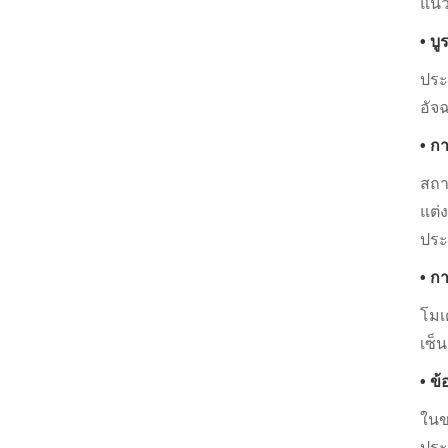
แนว
• บ
ประ
อัจ
• ก
สถา
แต่
ประ
• ก
โมเ
เซ็
• ข
ในข
ประ