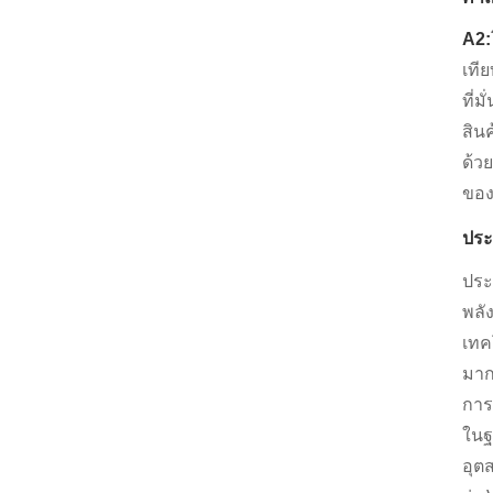
A2:
เที
ที่
สิน
ด้ว
ของผ
ประ
ประ
พลั
เทค
มาก
การ
ในฐ
อุต