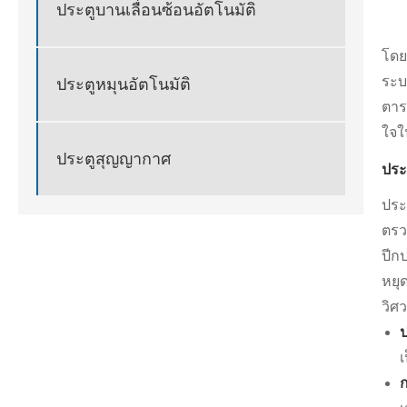
ประตูบานเลื่อนซ้อนอัตโนมัติ
โดย
ระบ
ประตูหมุนอัตโนมัติ
ตาร
ใจใ
ประตูสุญญากาศ
ประ
ประ
ตรว
ปีก
หยุ
วิศ
ป
เ