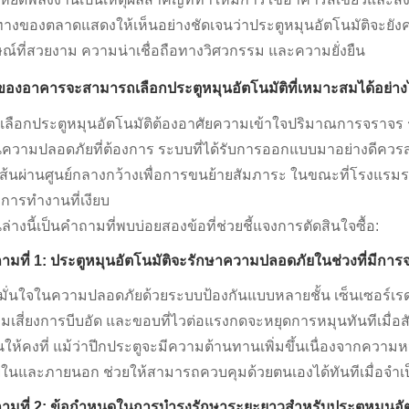
ทางของตลาดแสดงให้เห็นอย่างชัดเจนว่าประตูหมุนอัตโนมัติจะยังค
ษณ์ที่สวยงาม ความน่าเชื่อถือทางวิศวกรรม และความยั่งยืน
าของอาคารจะสามารถเลือกประตูหมุนอัตโนมัติที่เหมาะสมได้อย่า
เลือกประตูหมุนอัตโนมัติต้องอาศัยความเข้าใจปริมาณการจราจร
นความปลอดภัยที่ต้องการ ระบบที่ได้รับการออกแบบมาอย่างดีควรส
มีเส้นผ่านศูนย์กลางกว้างเพื่อการขนย้ายสัมภาระ ในขณะที่โรงแร
การทำงานที่เงียบ
ล่างนี้เป็นคำถามที่พบบ่อยสองข้อที่ช่วยชี้แจงการตัดสินใจซื้อ:
ามที่ 1: ประตูหมุนอัตโนมัติจะรักษาความปลอดภัยในช่วงที่มีกา
มั่นใจในความปลอดภัยด้วยระบบป้องกันแบบหลายชั้น เซ็นเซอร์เรดาร
มเสี่ยงการบีบอัด และขอบที่ไวต่อแรงกดจะหยุดการหมุนทันทีเมื่
นให้คงที่ แม้ว่าปีกประตูจะมีความต้านทานเพิ่มขึ้นเนื่องจากความ
ในและภายนอก ช่วยให้สามารถควบคุมด้วยตนเองได้ทันทีเมื่อจำเ
ามที่ 2: ข้อกำหนดในการบำรุงรักษาระยะยาวสำหรับประตูหมุนอั