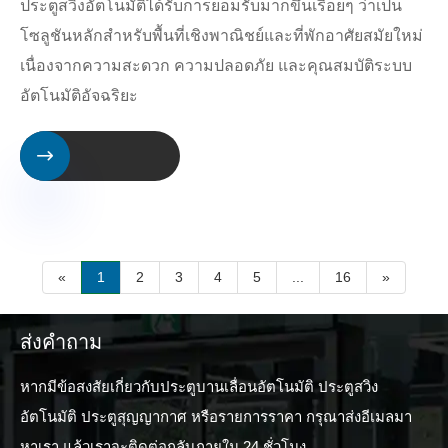
ประตูสวิงอัตโนมัติได้รับการยอมรับมากขึ้นเรื่อยๆ ว่าเป็น
โซลูชันหลักสำหรับพื้นที่เชิงพาณิชย์และที่พักอาศัยสมัยใหม่
เนื่องจากความสะดวก ความปลอดภัย และคุณสมบัติระบบ
อัตโนมัติอัจฉริยะ

«
1
2
3
4
5
...
16
»
ส่งคำถาม
หากมีข้อสงสัยเกี่ยวกับประตูบานเลื่อนอัตโนมัติ ประตูสวิง
อัตโนมัติ ประตูสุญญากาศ หรือรายการราคา กรุณาส่งอีเมลมา
หาเรา แล้วเราจะติดต่อกลับภายใน 24 ชั่วโมง