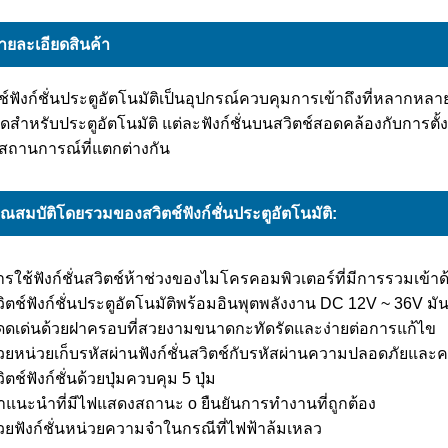
ายละเอียดสินค้า
ช์ฟังก์ชั่นประตูอัตโนมัติเป็นอุปกรณ์ควบคุมการเข้าถึงที่หลากหล
สำหรับประตูอัตโนมัติ แต่ละฟังก์ชั่นบนสวิตช์สอดคล้องกับการตั้
สถานการณ์ที่แตกต่างกัน
ุณสมบัติโดยรวมของสวิตช์ฟังก์ชั่นประตูอัตโนมัติ:
ารใช้ฟังก์ชั่นสวิตช์ห้าช่วงของไมโครคอมพิวเตอร์ที่มีการรวมเข้าด
วิตช์ฟังก์ชั่นประตูอัตโนมัติพร้อมอินพุตพลังงาน DC 12V ~ 36V ม
โดดเด่นด้วยฝาครอบที่สวยงามขนาดกะทัดรัดและง่ายต่อการแก้ไข
้วยหน่วยเก็บรหัสผ่านฟังก์ชั่นสวิตช์กับรหัสผ่านความปลอดภัยและค
วิตช์ฟังก์ชั่นด้วยปุ่มควบคุม 5 ปุ่ม
คำแนะนำที่มีไฟแสดงสถานะ o ยืนยันการทำงานที่ถูกต้อง
้วยฟังก์ชั่นหน่วยความจำในกรณีที่ไฟฟ้าล้มเหลว