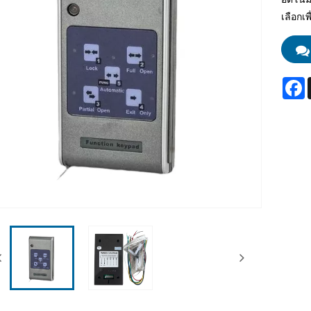
เลือกเ
F