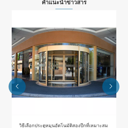
คำแนะนำข่าวสาร


วิธีเลือกประตูหมุนอัตโนมัติสองปีกที่เหมาะสม